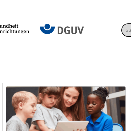
Suc
nac