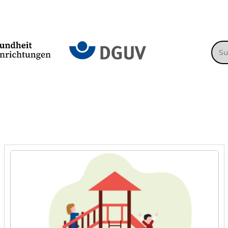
Suc
nac