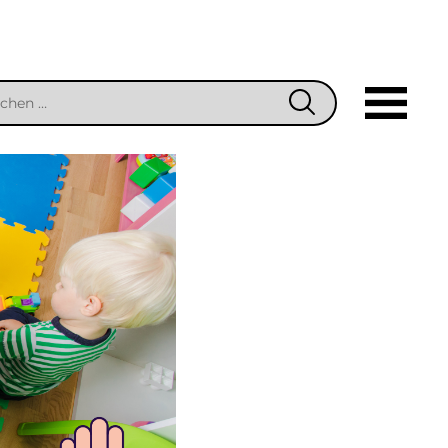
hen
SUCHEN
h: