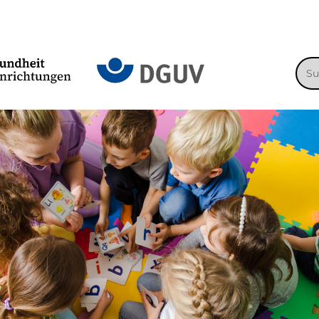
Suc
nac