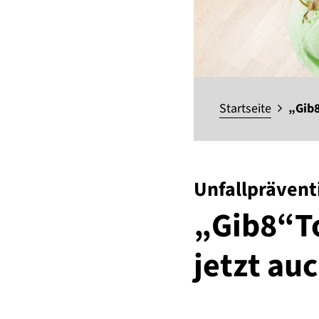
Startseite
„Gib8
Unfallprävent
„Gib8“To
jetzt auc