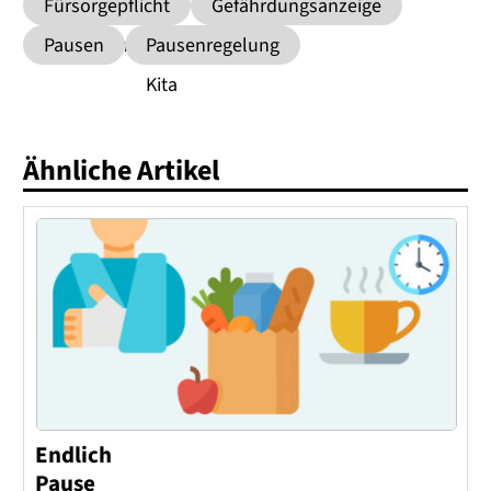
Fürsorgepflicht
Gefährdungsanzeige
der Leitung
Pausen
Pausenregelung
Kita
Ähnliche Artikel
Endlich
Pause