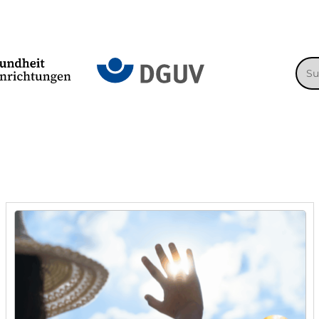
Suc
nac