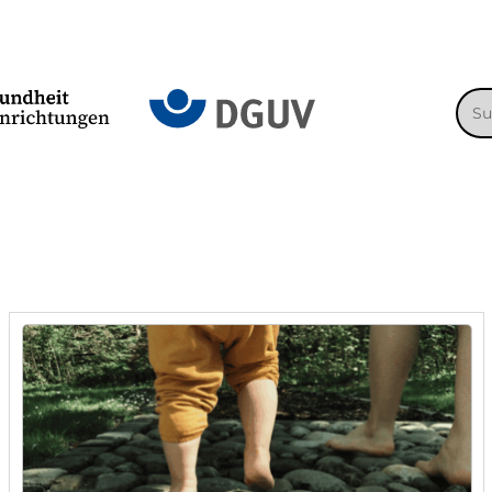
Suc
nac