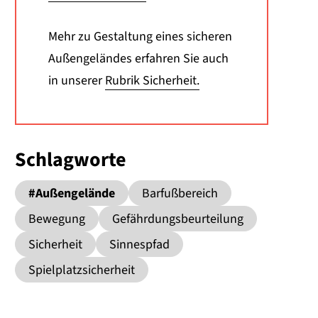
Mehr zu Gestaltung eines sicheren
Außengeländes erfahren Sie auch
in unserer
Rubrik Sicherheit.
Schlagworte
#Außengelände
Barfußbereich
Kita
Bewegung
Gefährdungsbeurteilung
Kita
Kinder
Sicherheit
Sinnespfad
Kita
Kita
Spielplatzsicherheit
Kita